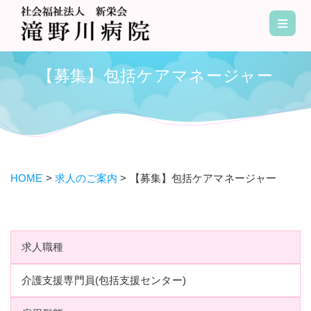
コ
ン
テ
ン
【募集】包括ケアマネージャー
ツ
へ
ス
キ
ッ
プ
HOME
>
求人のご案内
>
【募集】包括ケアマネージャー
求人職種
介護支援専門員(包括支援センター)