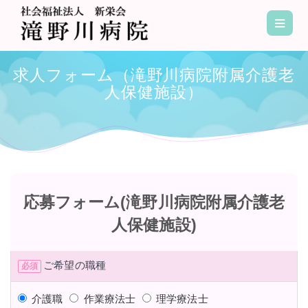
コ
ン
テ
ン
求人フォーム（滝野川病院附属介護老
ツ
人保健施設）
へ
ス
キ
ッ
プ
応募フォーム(滝野川病院附属介護老
人保健施設)
ご希望の職種
必須
介護職
作業療法士
理学療法士