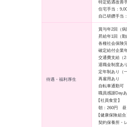
特定処遇改善手当
住宅手当：9,0
自己研鑽手当：5
賞与年2回（病
昇給年1回（
各種社会保険
確定給付企業
交通費支給（2
退職金制度あ
定年制あり（一
再雇用あり
待遇・福利厚生
自転車通勤可
職員感謝Day
【社員食堂】
朝：260円 昼
【健康保険組合
契約保養所・