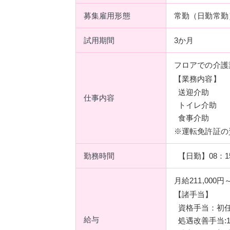
募集雇用形態
常勤（日勤常勤
試用期間
3か月
フロアでの介護
【業務内容】
送迎介助
仕事内容
トイレ介助
食事介助
※運転免許証の
勤務時間
【日勤】08：1
月給211,000円
【諸手当】
資格手当：初任者
給与
処遇改善手当:15