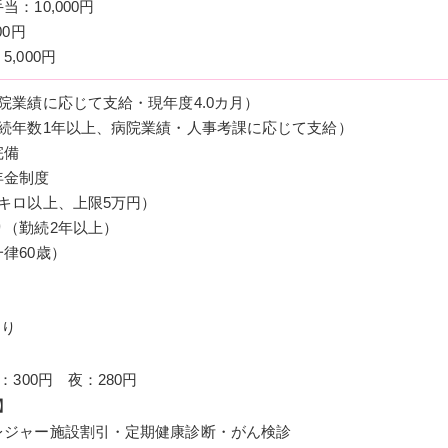
：10,000円
00円
,000円
院業績に応じて支給・現年度4.0カ月）
勤続年数1年以上、病院業績・人事考課に応じて支給）
完備
年金制度
キロ以上、上限5万円）
り（勤続2年以上）
律60歳）
あり
：300円 夜：280円
】
レジャー施設割引・定期健康診断・がん検診