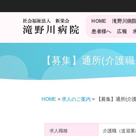
コ
ン
テ
HOME
滝野川病
ン
患者様へ
広報
ツ
へ
ス
【募集】通所(介護職 
キ
ッ
プ
HOME
>
求人のご案内
>
【募集】通所(介護
求人職種
介護職（送迎業